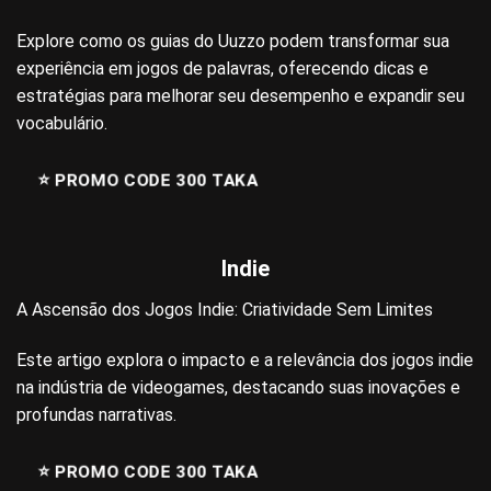
Explore como os guias do Uuzzo podem transformar sua
experiência em jogos de palavras, oferecendo dicas e
estratégias para melhorar seu desempenho e expandir seu
vocabulário.
⭐️ PROMO CODE 300 TAKA
Indie
A Ascensão dos Jogos Indie: Criatividade Sem Limites
Este artigo explora o impacto e a relevância dos jogos indie
na indústria de videogames, destacando suas inovações e
profundas narrativas.
⭐️ PROMO CODE 300 TAKA