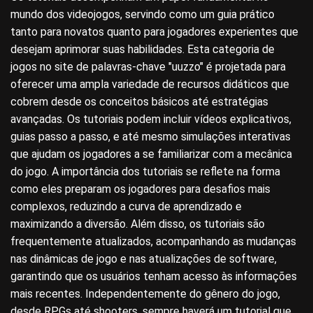
mundo dos videojogos, servindo como um guia prático
tanto para novatos quanto para jogadores experientes que
desejam aprimorar suas habilidades. Esta categoria de
jogos no site de palavras-chave "uuzzo" é projetada para
oferecer uma ampla variedade de recursos didáticos que
cobrem desde os conceitos básicos até estratégias
avançadas. Os tutoriais podem incluir vídeos explicativos,
guias passo a passo, e até mesmo simulações interativas
que ajudam os jogadores a se familiarizar com a mecânica
do jogo. A importância dos tutoriais se reflete na forma
como eles preparam os jogadores para desafios mais
complexos, reduzindo a curva de aprendizado e
maximizando a diversão. Além disso, os tutoriais são
frequentemente atualizados, acompanhando as mudanças
nas dinâmicas de jogo e nas atualizações de software,
garantindo que os usuários tenham acesso às informações
mais recentes. Independentemente do gênero do jogo,
desde RPGs até shooters, sempre haverá um tutorial que