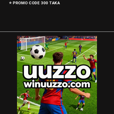
⭐️ PROMO CODE 300 TAKA