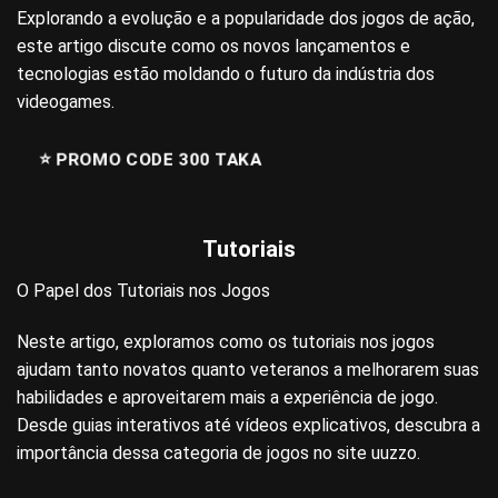
Explorando a evolução e a popularidade dos jogos de ação,
este artigo discute como os novos lançamentos e
tecnologias estão moldando o futuro da indústria dos
videogames.
⭐️ PROMO CODE 300 TAKA
Tutoriais
O Papel dos Tutoriais nos Jogos
Neste artigo, exploramos como os tutoriais nos jogos
ajudam tanto novatos quanto veteranos a melhorarem suas
habilidades e aproveitarem mais a experiência de jogo.
Desde guias interativos até vídeos explicativos, descubra a
importância dessa categoria de jogos no site uuzzo.