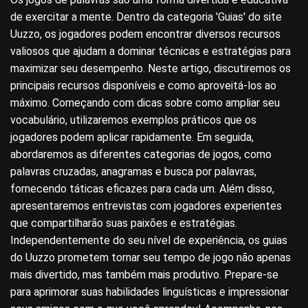
de exercitar a mente. Dentro da categoria 'Guias' do site
Uuzzo, os jogadores podem encontrar diversos recursos
valiosos que ajudam a dominar técnicas e estratégias para
maximizar seu desempenho. Neste artigo, discutiremos os
principais recursos disponíveis e como aproveitá-los ao
máximo. Começando com dicas sobre como ampliar seu
vocabulário, utilizaremos exemplos práticos que os
jogadores podem aplicar rapidamente. Em seguida,
abordaremos as diferentes categorias de jogos, como
palavras cruzadas, anagramas e busca por palavras,
fornecendo táticas eficazes para cada um. Além disso,
apresentaremos entrevistas com jogadores experientes
que compartilharão suas paixões e estratégias.
Independentemente do seu nível de experiência, os guias
do Uuzzo prometem tornar seu tempo de jogo não apenas
mais divertido, mas também mais produtivo. Prepare-se
para aprimorar suas habilidades linguísticas e impressionar