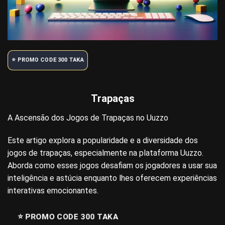
⭐️ PROMO CODE 300 TAKA
Trapaças
A Ascensão dos Jogos de Trapaças no Uuzzo
Este artigo explora a popularidade e a diversidade dos
jogos de trapaças, especialmente na plataforma Uuzzo.
Aborda como esses jogos desafiam os jogadores a usar sua
inteligência e astúcia enquanto lhes oferecem experiências
interativas emocionantes.
⭐️ PROMO CODE 300 TAKA