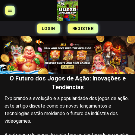
Skip
to
content
LOGIN
REGISTER
O Futuro dos Jogos de Ação: Inovações e
Tendências
Explorando a evolução e a popularidade dos jogos de ação,
este artigo discute como os novos lançamentos e
tecnologias estão moldando o futuro da indústria dos
videogames.
A categoria de jogos de ação tem se destacado no cenário