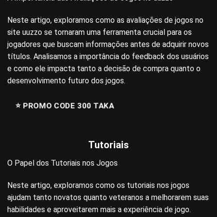
Neste artigo, exploramos como as avaliações de jogos no
site uuzzo se tornaram uma ferramenta crucial para os
jogadores que buscam informações antes de adquirir novos
títulos. Analisamos a importância do feedback dos usuários
e como ele impacta tanto a decisão de compra quanto o
desenvolvimento futuro dos jogos.
⭐️ PROMO CODE 300 TAKA
Tutoriais
O Papel dos Tutoriais nos Jogos
Neste artigo, exploramos como os tutoriais nos jogos
ajudam tanto novatos quanto veteranos a melhorarem suas
habilidades e aproveitarem mais a experiência de jogo.