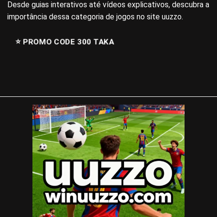
Desde guias interativos até vídeos explicativos, descubra a
importância dessa categoria de jogos no site uuzzo.
⭐️ PROMO CODE 300 TAKA