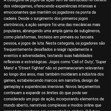
dos videogames, oferecendo experiências intensas e
emocionantes que mantêm os jogadores na ponta da
cadeira. Desde o surgimento dos primeiros jogos
eletrônicos, a ação sempre foi uma das mecânicas mais
populares, abrangendo uma ampla gama de subgêneros,
como plataformas, tiroteios em primeira ou terceira
pessoa, e jogos de luta. Nesta categoria, os jogadores são
frequentemente desafiados a reagir rapidamente a
eventos e adversidades, testando suas habilidades
reflexivas e estratégicas. Jogos como 'Call of Duty', 'Super
Mario' e 'Street Fighter' não só permaneceram relevantes
ao longo dos anos, mas também moldaram a indústria dos
games, estabelecendo marcos em narrativa, design de
gameplay e experiências imersivas. Novos lançamentos
continuam a expandir os limites do que pode ser
considerado um jogo de ação, incorporando elementos de
mundo aberto, narrativas complexas e modos online que